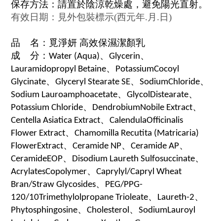
保存方法：請置於陰涼乾燥處，避免陽光直射。
有效日期：見外包裝標示
(
西元年
.
月
.
日
)
品 名：覓
淨妍 高效保濕潔顏乳
成 分：
Water (Aqua)、
Glycerin
、
Lauramidopropyl Betaine、PotassiumCocoyl
Glycinate、Glyceryl Stearate SE、SodiumChloride、
Sodium Lauroamphoacetate、GlycolDistearate、
Potassium Chloride、DendrobiumNobile Extract、
Centella Asiatica Extract、CalendulaOfficinalis
Flower Extract、Chamomilla Recutita (Matricaria)
FlowerExtract、Ceramide NP、Ceramide AP、
CeramideEOP、Disodium Laureth Sulfosuccinate、
AcrylatesCopolymer、Caprylyl/Capryl Wheat
Bran/Straw Glycosides、PEG/PPG-
120/10Trimethylolpropane Trioleate、Laureth-2、
Phytosphingosine、Cholesterol、SodiumLauroyl