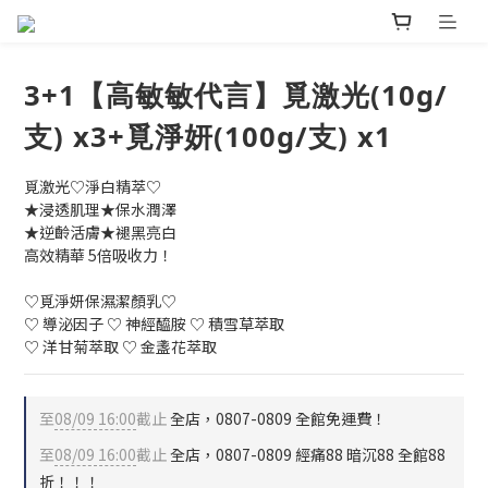
3+1【高敏敏代言】覓激光(10g/
支) x3+覓淨妍(100g/支) x1
覓激光♡淨白精萃♡
★浸透肌理★保水潤澤
★逆齡活膚★褪黑亮白
高效精華 5倍吸收力！
♡覓淨妍保濕潔顏乳♡
♡ 導泌因子 ♡ 神經醯胺 ♡ 積雪草萃取
♡ 洋甘菊萃取 ♡ 金盞花萃取
至
08/09 16:00
截止
全店，0807-0809 全館免運費！
至
08/09 16:00
截止
全店，0807-0809 經痛88 暗沉88 全館88
折！！！