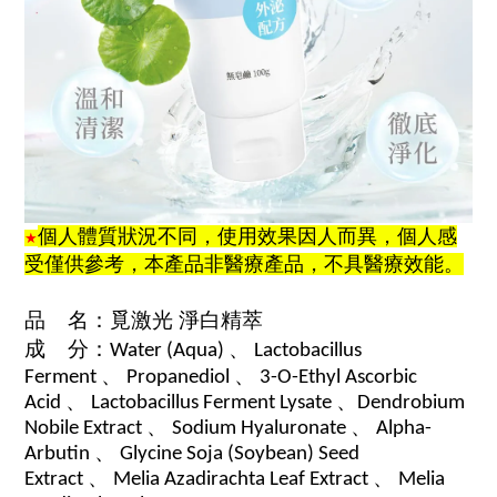
個人體質狀況不同，使用效果因人而異，個人感
★
受僅供參考，本產品非醫療產品，不具醫療效能。
品 名：覓激光 淨白精萃
成 分：
、
Water (Aqua)
Lactobacillus
、
、
Ferment
Propanediol
3-O-Ethyl Ascorbic
、
、
Acid
Lactobacillus Ferment Lysate
Dendrobium
、
、
Nobile Extract
Sodium Hyaluronate
Alpha-
、
Arbutin
Glycine Soja (Soybean) Seed
、
、
Extract
Melia Azadirachta Leaf Extract
Melia