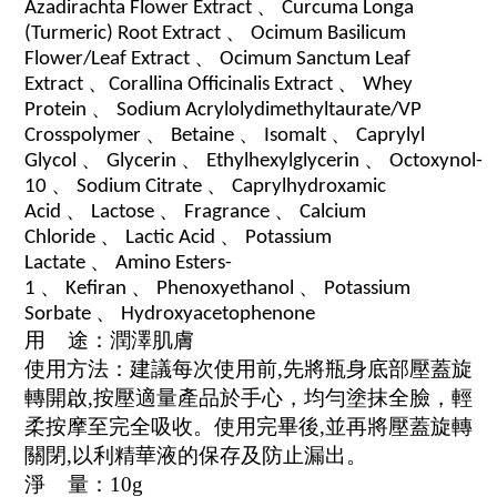
、
Azadirachta Flower Extract
Curcuma Longa
、
(Turmeric) Root Extract
Ocimum Basilicum
、
Flower/Leaf Extract
Ocimum Sanctum Leaf
、
、
Extract
Corallina Officinalis Extract
Whey
、
Protein
Sodium Acrylolydimethyltaurate/VP
、
、
、
Crosspolymer
Betaine
Isomalt
Caprylyl
、
、
、
Glycol
Glycerin
Ethylhexylglycerin
Octoxynol-
、
、
10
Sodium Citrate
Caprylhydroxamic
、
、
、
Acid
Lactose
Fragrance
Calcium
、
、
Chloride
Lactic Acid
Potassium
、
Lactate
Amino Esters-
、
、
、
1
Kefiran
Phenoxyethanol
Potassium
、
Sorbate
Hydroxyacetophenone
用 途：潤澤肌膚
使用方法：建議每次使用前,先將瓶身底部壓蓋旋
轉開啟,按壓適量產品於手心，均勻塗抹全臉，輕
柔按摩至完全吸收。使用完畢後,並再將壓蓋旋轉
關閉,以利精華液的保存及防止漏出。
淨 量：10g