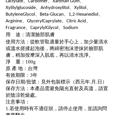
Lactylate、Carbomer、Xanthan Gum、
Xylitylglucoside、Anhydroxylitol、Xylitol、
ButyleneGlycol、Beta-Glucan、1,2-Hexanediol、
Arginine、GlycerylCaprylate、Citric Acid、
Fragrance、CaprylylGlycol、Sodium
用 途：清潔臉部肌膚
使用方法：
從軟管取適量於手心上，加少量清水
或溫水搓揉起泡後，將綿密泡沫塗抹於臉部肌
膚，
稍加按摩深入肌底，再以清水洗淨。
淨 重：100g
原 產 地：台灣
有效期限：3年
保存日期/批號：見外包裝標示（西元年.月.日）
保存方法：本產品需避免陽光直射及高溫，請置
於陰涼乾燥處。
注意事項：
1.若使用時有不適症狀，請停止使用，並請詢問