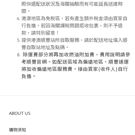
照快遞配送狀況及海關抽驗而有可能延長送達時
間。
港澳地區為免稅區，若有產生額外稅金須由買家自
行負擔。若因海關課稅問題拒收包裹，則不予退
款，請特別留意！
提供港澳順豐站所自取服務，請於配送地址填入順
豐自取站地址及點碼。
除運費部分將再加收燃油附加費，費用說明請參
考順豐官網。如配送區域為偏遠地區，順豐速運
將加收偏遠地區服務費。接由買家(收件人)自行
負擔。
ABOUT US
購物須知