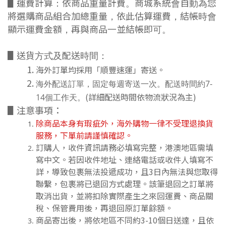
▋運費計算：依商品重量計費。
商城系統會自動為您
將選購商品組合加總重量，依此估算運費，結帳時會
顯示運費金額，再與商品一並結帳即可。
▋送貨方式及配送時間：
海外訂單均採用「順豐速運」寄送。
海外配送訂單，固定每週寄送一次。配送時間約7-
(詳細配送時間依物流狀況為主)
14個工作天。
▋注意事項：
除商品本身有瑕疵外，海外購物一律不受理退換貨
服務，下單前請謹慎確認。
訂購人，收件資訊請務必填寫完整，港澳地區需填
寫中文。若因收件地址、連絡電話或收件人填寫不
詳，導致包裹無法投遞成功，且3日內無法與您取得
聯繫，包裹將已退回方式處理。該筆退回之訂單將
取消出貨，並將扣除實際產生之來回運費、商品關
稅、保管費用後，再退回原訂單餘額。
商品寄出後，將依地區不同約3-10個日送達，且依