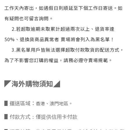
工作天內寄出
，如遇假日則順延至下個工作日寄送。如
有疑問也可留言詢問。
2.若超取逾期未取累計
超過
兩次以上
、
退貨率達
50%
、
退換貨商品異常者
賣場將
會列入為
黑名單
！
3.黑名單用戶皆無法選擇超取付款取貨的配送方式，
為了不
影響您訂購的權益，請務必遵守賣場規範
。
◤海外購物須知◢
▋
運送區域：
香港、澳門地區。
▋付款方式：僅提供信用卡付款